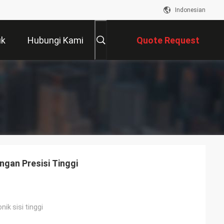
Indonesian
uk
Hubungi Kami
Quote Request
Suatu
ngan Presisi Tinggi
nik sisi tinggi