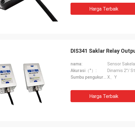
Harga Terbaik
DIS341 Saklar Relay Out
nama:
Sensor Sakela
Akurasi（°）:
Dinamis 2°/ St
Sumbu pengukuran:
X、Y
Harga Terbaik