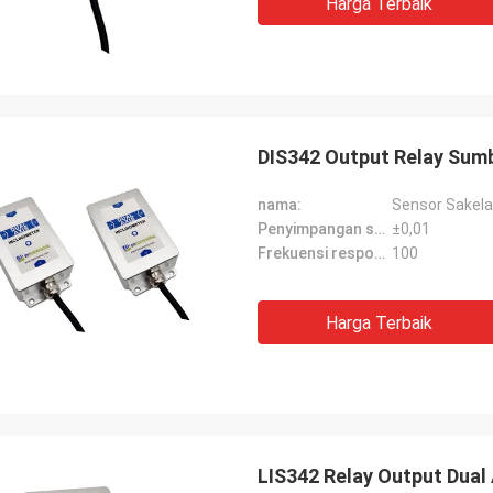
Harga Terbaik
DIS342 Output Relay Sumb
nama:
Sensor Sakela
Penyimpangan suhu nol（°/℃）:
±0,01
Frekuensi respons (Hz）:
100
Harga Terbaik
LIS342 Relay Output Dual 