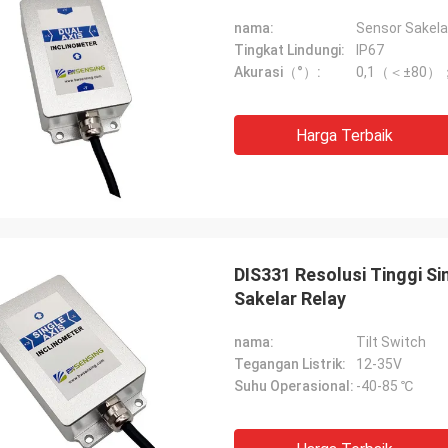
nama:
Sensor Sakela
Tingkat Lindungi:
IP67
Akurasi（°）:
0,1（＜±80）；
Harga Terbaik
DIS331 Resolusi Tinggi S
Sakelar Relay
nama:
Tilt Switch
Tegangan Listrik:
12-35V
Suhu Operasional:
-40-85 ℃