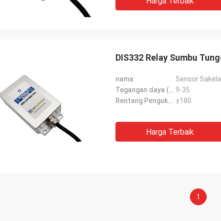
Harga Terbaik
DIS332 Relay Sumbu Tungg
nama:
Sensor Sakela
Tegangan daya (V):
9-35
Rentang Pengukuran（°）:
±180
Harga Terbaik
1