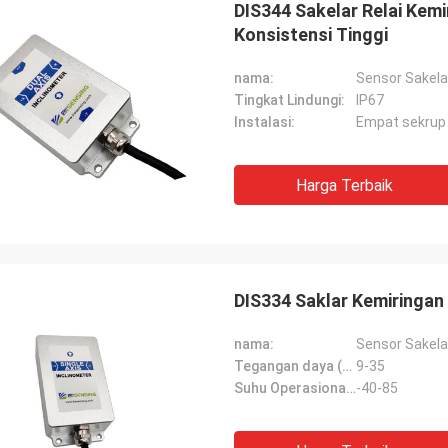
DIS344 Sakelar Relai Ke
Konsistensi Tinggi
nama:
Sensor Sakela
Tingkat Lindungi:
IP67
Instalasi:
Empat sekrup
Harga Terbaik
DIS334 Saklar Kemiringa
nama:
Sensor Sakela
Tegangan daya (V):
9-35
Suhu Operasional (℃):
-40-85