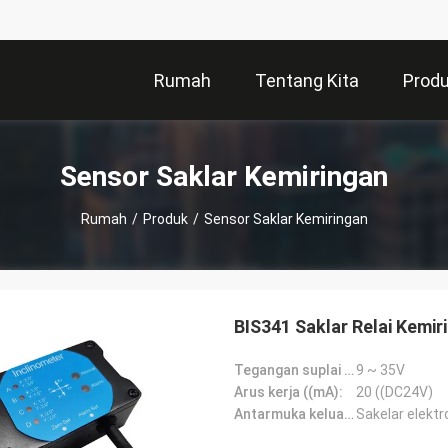
Rumah
Tentang Kita
Prod
Sensor Saklar Kemiringan
Rumah
/
Produk
/
Sensor Saklar Kemiringan
BIS341 Saklar Relai Kemiri
Tegangan suplai ((V):
9 ~ 35V
Arus kerja ((mA):
20 ((DC24V)
Antarmuka keluaran alarm:
Sakelar elektro