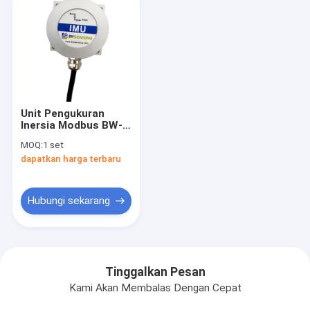
Unit Pengukuran
Inersia Modbus BW-
IMU400C Hemat
MOQ:
1 set
Biaya IMU
dapatkan harga terbaru
Hubungi sekarang
Tinggalkan Pesan
Kami Akan Membalas Dengan Cepat