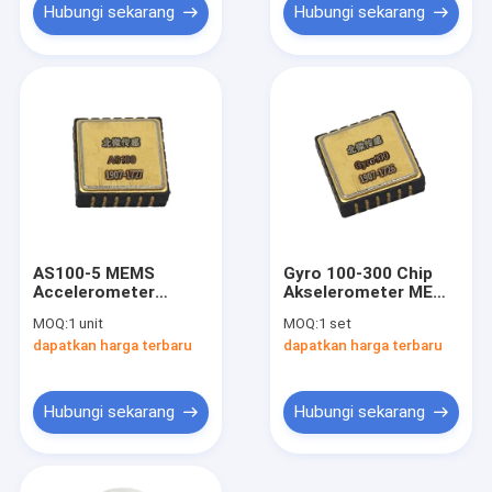
Hubungi sekarang
Hubungi sekarang
AS100-5 MEMS
Gyro 100-300 Chip
Accelerometer
Akselerometer MEMS
Navigasi Inersia
Presisi Tinggi
MOQ:
1 unit
MOQ:
1 set
Output Digital Penuh
dapatkan harga terbaru
dapatkan harga terbaru
Presisi Tinggi Ukuran
Kecil
Hubungi sekarang
Hubungi sekarang