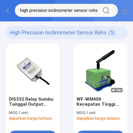
High Precision Inclinometer Sensor Rohs
(5)
DIS332 Relay Sumbu
WF-WM400
Tunggal Output
Kecepatan Tinggi
Saklar Kemiringan
Nirkabel Inclinometer
MOQ:
1 unit
MOQ:
1 unit
Saklar Relay
Tiltmeter
dapatkan harga terbaru
dapatkan harga terbaru
Akurasi0.005°