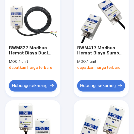
BWM827 Modbus
BWM417 Modbus
Hemat Biaya Dual
Hemat Biaya Sumbu
Axis Inclinometer
Tunggal Inclinometer
MOQ:
1 unit
MOQ:
1 unit
Tiltmeter RS485/TTL
Tiltmeter
dapatkan harga terbaru
dapatkan harga terbaru
Opsional
RS232/RS485/TTL
Opsional
Hubungi sekarang
Hubungi sekarang
Rumah
Produk
Tentang kami