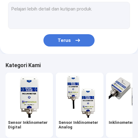
Sistem Referensi Sikap Dan Judul
Unit Pengukuran Inersia IMU
Sensor Getaran Akselerometer
Terus
Integrasi GNSS INS
Sensor Saklar Kemiringan
Kategori Kami
Giroskop Serat Optik
Chip Sensor Giroskop
Chip Akselerometer
Yang lain
Sensor Inklinometer
Sensor Inklinometer
Inklinometer 
Digital
Analog