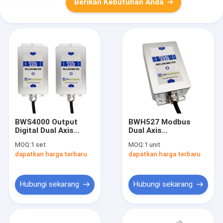
Berikan Kebutuhan Anda
BWS4000 Output
BWH527 Modbus
Digital Dual Axis
Dual Axis
Inclinometer Akurasi
Inclinometer
MOQ:
1 set
MOQ:
1 unit
Tiltmeter 0,001°
Tiltmeter
dapatkan harga terbaru
dapatkan harga terbaru
RS232/RS485/TTL
Opsional
Hubungi sekarang
Hubungi sekarang