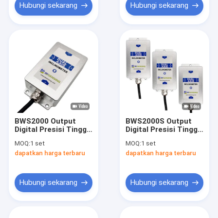
Hubungi sekarang
Hubungi sekarang
BWS2000 Output
BWS2000S Output
Digital Presisi Tinggi
Digital Presisi Tinggi
Sumbu Ganda Analog
Dual-Axis Analog
MOQ:
1 set
MOQ:
1 set
Inclinometer Akurasi
Inclinometer
dapatkan harga terbaru
dapatkan harga terbaru
Tiltmeter 0,001°
Tiltmeter
RS485/232/TTL
Hubungi sekarang
Hubungi sekarang