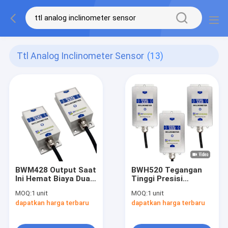
Ttl Analog Inclinometer Sensor
(13)
BWM428 Output Saat
BWH520 Tegangan
Ini Hemat Biaya Dual
Tinggi Presisi
Axis Inclinometer
Inklinometer Sumbu
MOQ:
1 unit
MOQ:
1 unit
Tiltmeter
Ganda Akurasi
dapatkan harga terbaru
dapatkan harga terbaru
Tiltmeter 0,003°