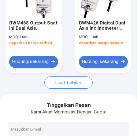
Tur Pabrik
Kontrol kualitas
BWM468 Output Saat
BWM426 Digital Dual-
Ini Dual Axis
Axis Inclinometer
Hubungi kami
Inclinometer
Tiltmeter Hemat
MOQ:
1 unit
MOQ:
1 unit
Tiltmeter Akurasi
Biaya
dapatkan harga terbaru
dapatkan harga terbaru
0,005 ° 4-20mA/0-
RS232/RS485/TTL
Permintaan Penawaran
20mA/0-24mA, Digital
Opsional
TTL
Hubungi sekarang
Hubungi sekarang
Sensor Inklinometer Digital
Lihat Lebih
Sensor Inklinometer Analog
Inklinometer Dinamis
Tinggalkan Pesan
Kami Akan Membalas Dengan Cepat
Inklinometer Nirkabel
Sensor Kompas Elektronik