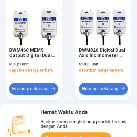
BWM460 MEMS
BWM826 Digital Dual
Output Digital Dual
Axis Inclinometer
Axis Inclinometer
Tiltmeter RS485/TTL
MOQ:
1 unit
MOQ:
1 unit
Hemat Biaya 0-5V/0-
Opsional Akurasi
dapatkan harga terbaru
dapatkan harga terbaru
10V/Digital TTL
Tinggi 0,005 °
Opsional
Hubungi sekarang
Hubungi sekarang
Hemat Waktu Anda
Biarkan kami menghubungi produk terbaik
dengan Anda.