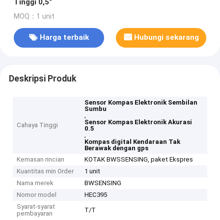
Tinggi 0,5°
MOQ：1 unit
Harga terbaik
Hubungi sekarang
Deskripsi Produk
Sensor Kompas Elektronik Sembilan
Sumbu
,
Sensor Kompas Elektronik Akurasi
Cahaya Tinggi
0.5
,
Kompas digital Kendaraan Tak
Berawak dengan gps
Kemasan rincian
KOTAK BWSSENSING, paket Ekspres
Kuantitas min Order
1 unit
Nama merek
BWSENSING
Nomor model
HEC395
Syarat-syarat
T/T
pembayaran