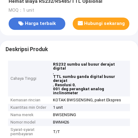
Hemat Biaya RS232/RS485/TTL Opsional
MOQ：1 unit
Harga terbaik
Hubungi sekarang
Deskripsi Produk
RS232 sumbu ual busur derajat
digital
,
TTL sumbu ganda digital busur
Cahaya Tinggi
derajat
,
,
Resolusi 0
001 deg perangkat analog
inclinometer
Kemasan rincian
KOTAK BWSSENSING, paket Ekspres
Kuantitas min Order
1 unit
Nama merek
BWSENSING
Nomor model
BWM426
Syarat-syarat
T/T
pembayaran