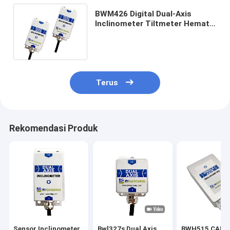
BWM426 Digital Dual-Axis
Inclinometer Tiltmeter Hemat
Biaya RS232/RS485/TTL
Opsional
Terus
Rekomendasi Produk
Sensor Inclinometer
Bwl327s Dual Axis
BWH515 CAN 