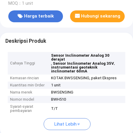
MOQ：1 unit
Harga terbaik
Hubungi sekarang
Deskripsi Produk
Sensor Inclinometer Analog 30
derajat
Cahaya Tinggi
,
,
Sensor Inclinometer Analog 35V
instrumentasi geoteknik
inclinometer 60mA
Kemasan rincian
KOTAK BWSSENSING, paket Ekspres
Kuantitas min Order
1 unit
Nama merek
BWSENSING
Nomor model
BWH510
Syarat-syarat
T/T
pembayaran
Lihat Lebih